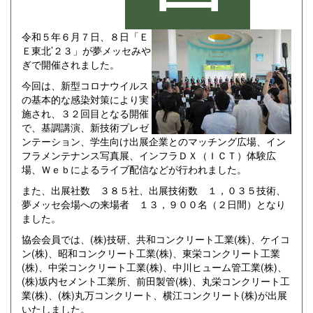
令和５年６月７日、８日「Ｅ
Ｅ東北’２３」が夢メッセみや
ぎで開催されました。
今回は、新型コロナウイルス
の基本的な感染対策により実
施され、３２回目となる開催
で、基調講演、新技術プレゼ
ンテーション、学生向け出展企業とのマッチング広場、イン
フラメンテナンス写真展、インフラＤＸ（ＩＣＴ）体験広
場、Ｗｅｂによるライブ配信などが行われました。
また、出展社数 ３８５社、出展技術数 １，０３５技術、
夢メッセ会場への来場者 １３，９００名（２日間）となり
ました。
協会会員では、(株)技研、共和コンクリート工業(株)、ケイコ
ン(株)、昭和コンクリート工業(株)、東栄コンクリート工業
(株)、中栄コンクリート工業(株)、中川ヒューム管工業(株)、
(株)坂内セメント工業所、前田製管(株)、丸栄コンクリート工
業(株)、(株)丸万コンクリート、横江コンクリート(株)が出展
いたしました。