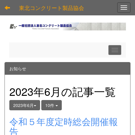
東北コンクリート製品協会
Toggl
お知らせ
2023年6月の記事一覧
2023年6月
10件
令和５年度定時総会開催報
告