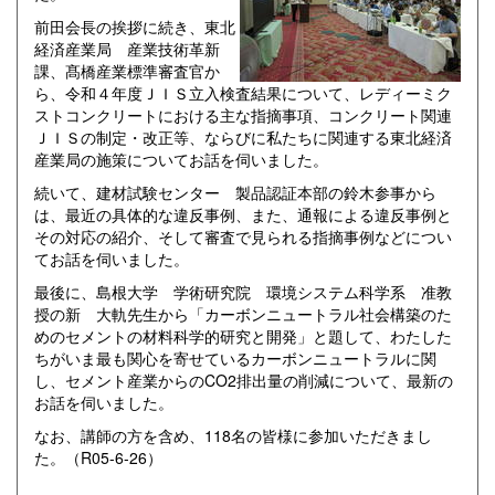
前田会長の挨拶に続き、東北
経済産業局 産業技術革新
課、髙橋産業標準審査官か
ら、令和４年度ＪＩＳ立入検査結果について、レディーミク
ストコンクリートにおける主な指摘事項、コンクリート関連
ＪＩＳの制定・改正等、ならびに私たちに関連する東北経済
産業局の施策についてお話を伺いました。
続いて、建材試験センター 製品認証本部の鈴木参事から
は、最近の具体的な違反事例、また、通報による違反事例と
その対応の紹介、そして審査で見られる指摘事例などについ
てお話を伺いました。
最後に、島根大学 学術研究院 環境システム科学系 准教
授の新 大軌先生から「カーボンニュートラル社会構築のた
めのセメントの材料科学的研究と開発」と題して、わたした
ちがいま最も関心を寄せているカーボンニュートラルに関
し、セメント産業からのCO2排出量の削減について、最新の
お話を伺いました。
なお、講師の方を含め、118名の皆様に参加いただきまし
た。（R05-6-26）